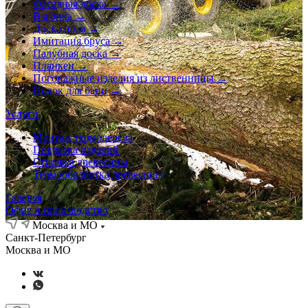
Фасадная доска →
Вагонка →
Доска пола →
Имитация бруса →
Палубная доска →
Планкен →
Погонажные изделия из лиственницы →
Полок для бани →
Услуги
Монтаж термодерева
Покраска изделий
Строжка древесины
Термообработка древесины
Галерея
Офис и производство
Москва и МО
Санкт-Петербург
Москва и МО