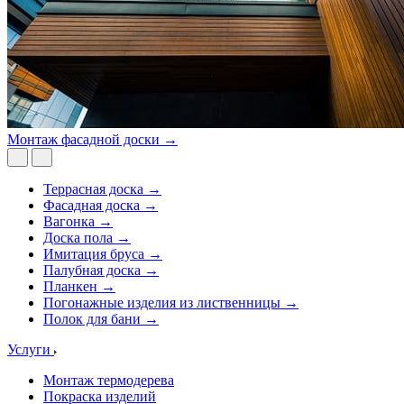
Монтаж фасадной доски →
Террасная доска →
Фасадная доска →
Вагонка →
Доска пола →
Имитация бруса →
Палубная доска →
Планкен →
Погонажные изделия из лиственницы →
Полок для бани →
Услуги
Монтаж термодерева
Покраска изделий