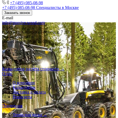
+7 (495) 085-08-98
+7 (495) 085-08-98
Специалисты в Москве
Заказать звонок
E-mail
info@massive-wood.com
Адрес
г. Москва, Каширский проезд д. 7
Режим работы
Пн. – Пт.: с 9:00 до 18:00
Калькулятор расчёта стоимости →
О нас
О компании
Калькулятор
Доставка и оплата
Реквизиты
Продукция
Террасная доска →