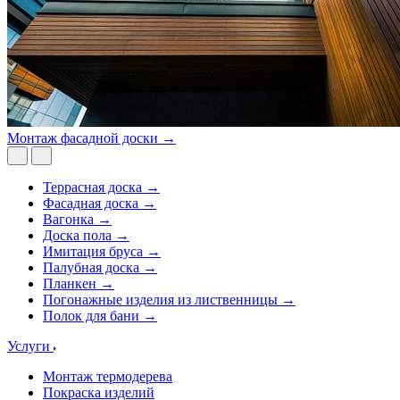
Монтаж фасадной доски →
Террасная доска →
Фасадная доска →
Вагонка →
Доска пола →
Имитация бруса →
Палубная доска →
Планкен →
Погонажные изделия из лиственницы →
Полок для бани →
Услуги
Монтаж термодерева
Покраска изделий