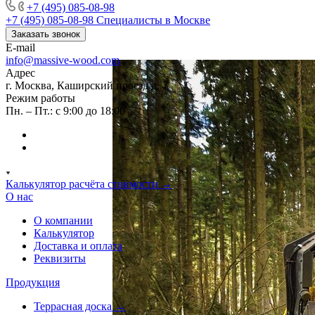
+7 (495) 085-08-98
+7 (495) 085-08-98
Специалисты в Москве
Заказать звонок
E-mail
info@massive-wood.com
Адрес
г. Москва, Каширский проезд д. 7
Режим работы
Пн. – Пт.: с 9:00 до 18:00
Калькулятор расчёта стоимости →
О нас
О компании
Калькулятор
Доставка и оплата
Реквизиты
Продукция
Террасная доска →