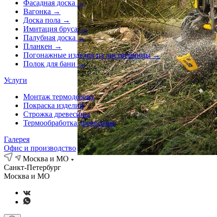
Фасадная доска →
Вагонка →
Доска пола →
Имитация бруса →
Палубная доска →
Планкен →
Погонажные изделия из лиственницы →
Полок для бани →
Услуги
Монтаж термодерева
Покраска изделий
Строжка древесины
Термообработка древесины
Галерея
Офис и производство
Москва и МО
Санкт-Петербург
Москва и МО