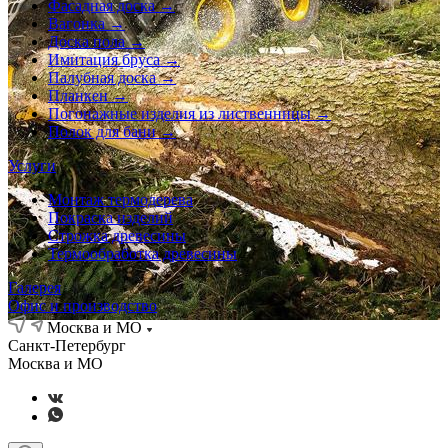
Фасадная доска →
Вагонка →
Доска пола →
Имитация бруса →
Палубная доска →
Планкен →
Погонажные изделия из лиственницы →
Полок для бани →
Услуги
Монтаж термодерева
Покраска изделий
Строжка древесины
Термообработка древесины
Галерея
Офис и производство
Москва и МО
Санкт-Петербург
Москва и МО