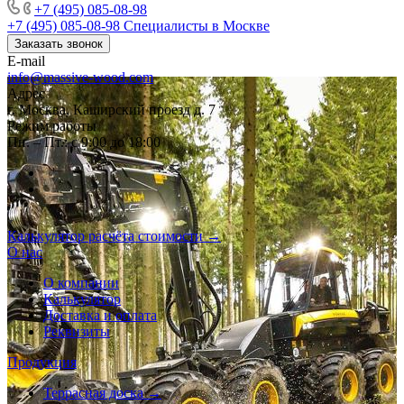
+7 (495) 085-08-98
+7 (495) 085-08-98
Специалисты в Москве
Заказать звонок
E-mail
info@massive-wood.com
Адрес
г. Москва, Каширский проезд д. 7
Режим работы
Пн. – Пт.: с 9:00 до 18:00
Калькулятор расчёта стоимости →
О нас
О компании
Калькулятор
Доставка и оплата
Реквизиты
Продукция
Террасная доска →