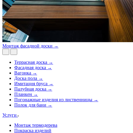
Монтаж фасадной доски →
Террасная доска →
Фасадная доска →
Вагонка →
Доска пола →
Имитация бруса →
Палубная доска →
Планкен →
Погонажные изделия из лиственницы →
Полок для бани →
Услуги
Монтаж термодерева
Покраска изделий