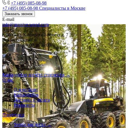
+7 (495) 085-08-98
+7 (495) 085-08-98
Специалисты в Москве
Заказать звонок
E-mail
info@massive-wood.com
Адрес
г. Москва, Каширский проезд д. 7
Режим работы
Пн. – Пт.: с 9:00 до 18:00
Калькулятор расчёта стоимости →
О нас
О компании
Калькулятор
Доставка и оплата
Реквизиты
Продукция
Террасная доска →