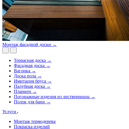
Монтаж фасадной доски →
Террасная доска →
Фасадная доска →
Вагонка →
Доска пола →
Имитация бруса →
Палубная доска →
Планкен →
Погонажные изделия из лиственницы →
Полок для бани →
Услуги
Монтаж термодерева
Покраска изделий