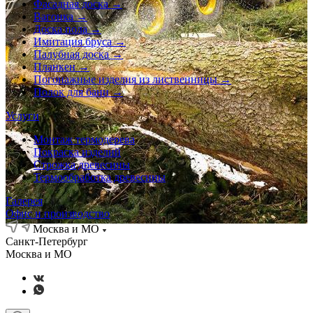
Фасадная доска →
Вагонка →
Доска пола →
Имитация бруса →
Палубная доска →
Планкен →
Погонажные изделия из лиственницы →
Полок для бани →
Услуги
Монтаж термодерева
Покраска изделий
Строжка древесины
Термообработка древесины
Галерея
Офис и производство
Москва и МО
Санкт-Петербург
Москва и МО