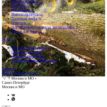
Фасадная доска →
Вагонка →
Доска пола →
Имитация бруса →
Палубная доска →
Планкен →
Погонажные изделия из лиственницы →
Полок для бани →
Услуги
Монтаж термодерева
Покраска изделий
Строжка древесины
Термообработка древесины
Галерея
Офис и производство
Москва и МО
Санкт-Петербург
Москва и МО