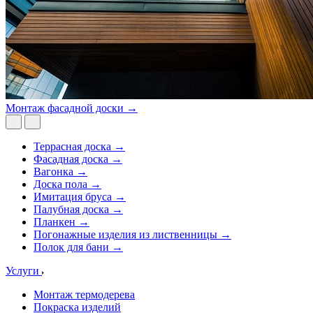
Монтаж фасадной доски →
Террасная доска →
Фасадная доска →
Вагонка →
Доска пола →
Имитация бруса →
Палубная доска →
Планкен →
Погонажные изделия из лиственницы →
Полок для бани →
Услуги
Монтаж термодерева
Покраска изделий