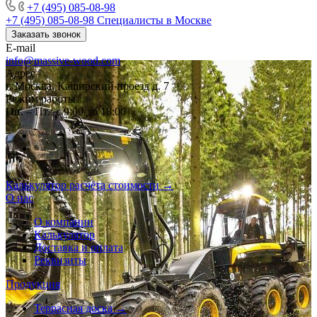
+7 (495) 085-08-98
+7 (495) 085-08-98
Специалисты в Москве
Заказать звонок
E-mail
info@massive-wood.com
Адрес
г. Москва, Каширский проезд д. 7
Режим работы
Пн. – Пт.: с 9:00 до 18:00
Калькулятор расчёта стоимости →
О нас
О компании
Калькулятор
Доставка и оплата
Реквизиты
Продукция
Террасная доска →