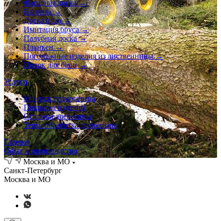
Фасадная доска →
Вагонка →
Доска пола →
Имитация бруса →
Палубная доска →
Планкен →
Погонажные изделия из лиственницы →
Полок для бани →
Услуги
Монтаж термодерева
Покраска изделий
Строжка древесины
Термообработка древесины
Галерея
Офис и производство
Москва и МО
Санкт-Петербург
Москва и МО