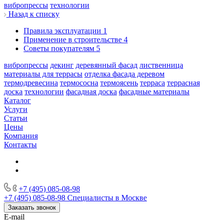
вибропрессы
технологии
Назад к списку
Правила эксплуатации
1
Применение в строительстве
4
Советы покупателям
5
вибропрессы
декинг
деревянный фасад
лиственница
материалы для террасы
отделка фасада деревом
термодревесина
термососна
термоясень
терраса
террасная
доска
технологии
фасадная доска
фасадные материалы
Каталог
Услуги
Статьи
Цены
Компания
Контакты
+7 (495) 085-08-98
+7 (495) 085-08-98
Специалисты в Москве
Заказать звонок
E-mail