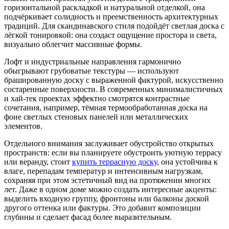
горизонтальной раскладкой и натуральной отделкой, она
подчёркивает солидность и преемственность архитектурных
традиций. Для скандинавского стиля подойдёт светлая доска с
лёгкой тонировкой: она создаст ощущение простора и света,
визуально облегчит массивные формы.
Лофт и индустриальные направления гармонично
обыгрывают грубоватые текстуры — используют
брашированную доску с выраженной фактурой, искусственно
состаренные поверхности. В современных минималистичных
и хай-тек проектах эффектно смотрятся контрастные
сочетания, например, тёмная термообработанная доска на
фоне светлых стеновых панелей или металлических
элементов.
Отдельного внимания заслуживает обустройство открытых
пространств: если вы планируете обустроить уютную террасу
или веранду, стоит
купить террасную доску
, она устойчива к
влаге, перепадам температур и интенсивным нагрузкам,
сохраняя при этом эстетичный вид на протяжении многих
лет. Даже в одном доме можно создать интересные акценты:
выделить входную группу, фронтоны или балконы доской
другого оттенка или фактуры. Это добавит композиции
глубины и сделает фасад более выразительным.