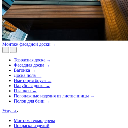
Монтаж фасадной доски →
Террасная доска →
Фасадная доска →
Вагонка →
Доска пола →
Имитация бруса →
Палубная доска →
Планкен →
Погонажные изделия из лиственницы →
Полок для бани →
Услуги
Монтаж термодерева
Покраска изделий