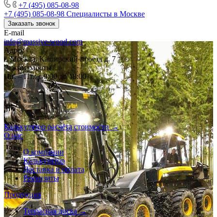
+7 (495) 085-08-98
+7 (495) 085-08-98
Специалисты в Москве
Заказать звонок
E-mail
info@massive-wood.com
Адрес
г. Москва, Каширский проезд д. 7
Режим работы
Пн. – Пт.: с 9:00 до 18:00
Калькулятор расчёта стоимости →
О нас
О компании
Калькулятор
Доставка и оплата
Реквизиты
Продукция
Террасная доска →