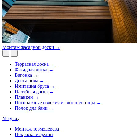
Монтаж фасадной доски →
Террасная доска →
Фасадная доска →
Вагонка →
Доска пола →
Имитация бруса →
Палубная доска →
Планкен →
Погонажные изделия из лиственницы →
Полок для бани →
Услуги
Монтаж термодерева
Покраска изделий