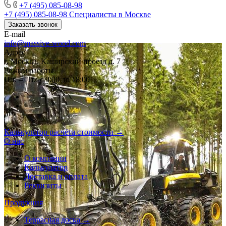
+7 (495) 085-08-98
+7 (495) 085-08-98
Специалисты в Москве
Заказать звонок
E-mail
info@massive-wood.com
Адрес
г. Москва, Каширский проезд д. 7
Режим работы
Пн. – Пт.: с 9:00 до 18:00
Калькулятор расчёта стоимости →
О нас
О компании
Калькулятор
Доставка и оплата
Реквизиты
Продукция
Террасная доска →