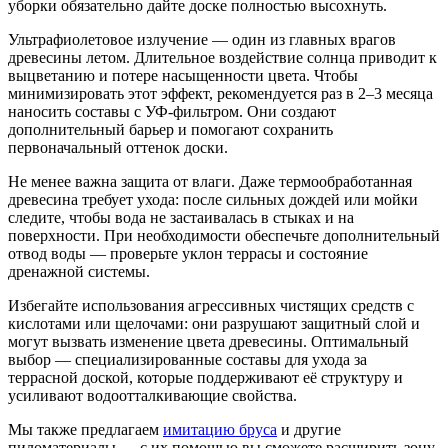
уборки обязательно дайте доске полностью высохнуть.
Ультрафиолетовое излучение — один из главных врагов
древесины летом. Длительное воздействие солнца приводит к
выцветанию и потере насыщенности цвета. Чтобы
минимизировать этот эффект, рекомендуется раз в 2–3 месяца
наносить составы с УФ-фильтром. Они создают
дополнительный барьер и помогают сохранить
первоначальный оттенок доски.
Не менее важна защита от влаги. Даже термообработанная
древесина требует ухода: после сильных дождей или мойки
следите, чтобы вода не застаивалась в стыках и на
поверхности. При необходимости обеспечьте дополнительный
отвод воды — проверьте уклон террасы и состояние
дренажной системы.
Избегайте использования агрессивных чистящих средств с
кислотами или щелочами: они разрушают защитный слой и
могут вызвать изменение цвета древесины. Оптимальный
выбор — специализированные составы для ухода за
террасной доской, которые поддерживают её структуру и
усиливают водоотталкивающие свойства.
Мы также предлагаем
имитацию бруса
и другие
пиломатериалы — с их помощью вы сможете расширить зону