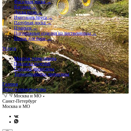
Фасадная доска →
Вагонка →
Доска пола →
Имитация бруса →
Палубная доска →
Планкен →
Погонажные изделия из лиственницы →
Полок для бани →
Услуги
Монтаж термодерева
Покраска изделий
Строжка древесины
Термообработка древесины
Галерея
Офис и производство
Москва и МО
Санкт-Петербург
Москва и МО